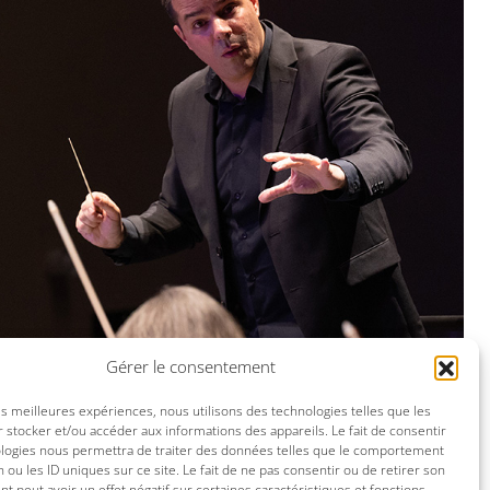
Gérer le consentement
les meilleures expériences, nous utilisons des technologies telles que les
 stocker et/ou accéder aux informations des appareils. Le fait de consentir
ologies nous permettra de traiter des données telles que le comportement
n ou les ID uniques sur ce site. Le fait de ne pas consentir ou de retirer son
 peut avoir un effet négatif sur certaines caractéristiques et fonctions.