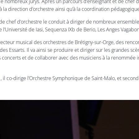
de nombreux jurys. Après un parcours d’enseignant et de chef d’
 la direction d’orchestre ainsi qu’à la coordination pédagogiqu
é de chef d’orchestre le conduit à diriger de nombreux ensemb
 l’Université de Iasi, Sequenza IXb de Berio, Les Anges Vagabo
irecteur musical des orchestres de Brétigny-sur-Orge, des renc
des Essarts. Il va ainsi se produire et diriger sur les grandes 
s concerts et de collaborer avec des musiciens à la renommée 
 il co-dirige l’Orchestre Symphonique de Saint-Malo, et second