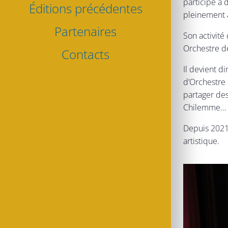
participe à 
Éditions précédentes
pleinement à
Partenaires
Son activit
Orchestre de
Contacts
Il devient d
d’Orchestre 
partager de
Chilemme…
Depuis 2021,
artistique.