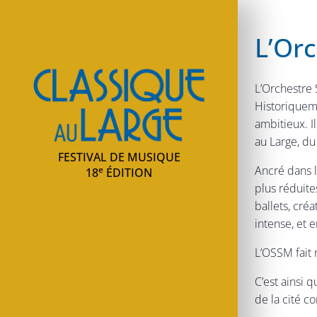
L’Or
Classique au large
L’Orchestre 
Historiquem
ambitieux. I
au Large, du
FESTIVAL DE MUSIQUE
Ancré dans l
e
18
ÉDITION
plus réduit
ballets, cré
intense, et 
L’OSSM fait 
C’est ainsi 
de la cité co