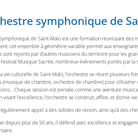
chestre symphonique de Sa
Symphonique de Saint-Malo est une formation réunissant des mu
ent, cet ensemble à géométrie variable permet aux enseignant
ls sont rejoints par d’autres musiciens du territoire pour les g
 Festival Musique Sacrée, nombreux événements portés par la sai
a vie culturelle de Saint-Malo, l’orchestre se réunit plusieurs f
es (musique de chambre, orchestre de chambre) pour s’illustre
ations… Chaque session est pensée comme une aventure musicale 
en visant l’excellence, l’orchestre se construit, affine, et donn
régulièrement appel à des solistes de renom, ainsi qu’à des chef
que depuis plus de 50 ans, il défend avec excellence et engagem
rsaire.