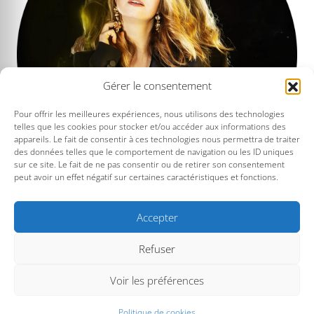
Gérer le consentement
Pour offrir les meilleures expériences, nous utilisons des technologies
telles que les cookies pour stocker et/ou accéder aux informations des
appareils. Le fait de consentir à ces technologies nous permettra de traiter
des données telles que le comportement de navigation ou les ID uniques
sur ce site. Le fait de ne pas consentir ou de retirer son consentement
peut avoir un effet négatif sur certaines caractéristiques et fonctions.
Dimanche 26 avril, 20h30
Accepter
Récital Lise de La Salle
Refuser
Voir les préférences
Politique de cookies