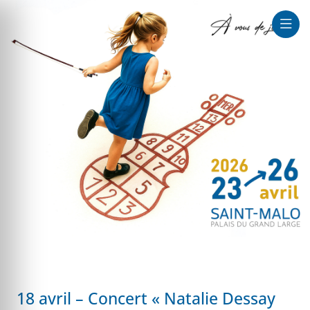
que au large
18 avril – Concert « Natalie Dessay