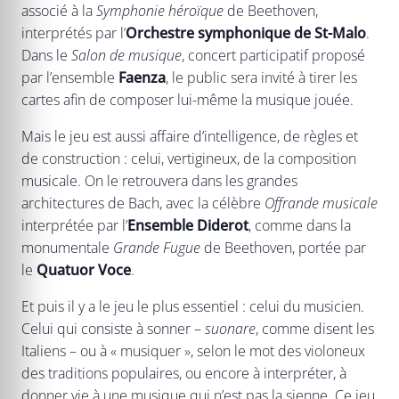
associé à la
Symphonie héroïque
de Beethoven,
interprétés par l’
Orchestre symphonique de St-Malo
.
Dans le
Salon de musique
, concert participatif proposé
par l’ensemble
Faenza
, le public sera invité à tirer les
cartes afin de composer lui-même la musique jouée.
Mais le jeu est aussi affaire d’intelligence, de règles et
de construction : celui, vertigineux, de la composition
musicale. On le retrouvera dans les grandes
architectures de Bach, avec la célèbre
Offrande musicale
interprétée par l’
Ensemble Diderot
, comme dans la
monumentale
Grande Fugue
de Beethoven, portée par
le
Quatuor Voce
.
Et puis il y a le jeu le plus essentiel : celui du musicien.
Celui qui consiste à sonner –
suonare
, comme disent les
Italiens – ou à « musiquer », selon le mot des violoneux
des traditions populaires, ou encore à interpréter, à
donner vie à une musique qui n’est pas la sienne. Ce jeu