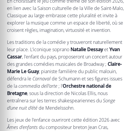
En choisissant le jeu comme thème de son édition 2026,
en lien avec la Saison culturelle de la Ville de Saint-Malo,
Classique au large embrasse cette pluralité et invite à
explorer la musique comme un espace de liberté, où se
croisent règles, imagination, virtuosité et invention.
Les traditions de la comédie y trouveront naturellement
leur place. L’iconique soprano
Natalie Dessay
et
Yvan
Cassar
, l’enfant du pays, proposeront un concert autour
des grandes comédies musicales de Broadway ;
Claire-
Marie Le Guay
, pianiste familière du public malouin,
défendra le
Carnaval
de Schumann et ses figures issues
de la
commedia dell’arte
; l’
Orchestre national de
Bretagne
, sous la direction de Nicolas Ellis, nous
entraînera sur les terres shakespeariennes du
Songe
d’une nuit d’été
de Mendelssohn.
Les jeux de l’enfance ouvriront cette édition 2026 avec
Âmes d’enfants
du compositeur breton Jean Cras,