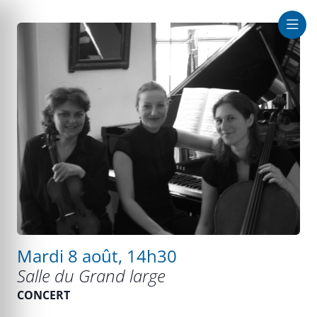
que au large
Mardi 8 août, 14h30
Salle du Grand large
CONCERT