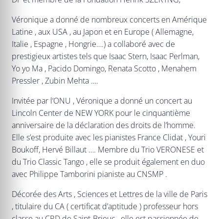
Véronique a donné de nombreux concerts en Amérique
Latine , aux USA , au Japon et en Europe ( Allemagne,
Italie , Espagne , Hongrie….) a collaboré avec de
prestigieux artistes tels que Isaac Stern, Isaac Perlman,
Yo yo Ma , Pacido Domingo, Renata Scotto , Menahem
Pressler , Zubin Mehta ….
Invitée par l’ONU , Véronique a donné un concert au
Lincoln Center de NEW YORK pour le cinquantième
anniversaire de la déclaration des droits de l’homme.
Elle s’est produite avec les pianistes France Clidat , Youri
Boukoff, Hervé Billaut …. Membre du Trio VERONESE et
du Trio Classic Tango , elle se produit également en duo
avec Philippe Tamborini pianiste au CNSMP .
Décorée des Arts , Sciences et Lettres de la ville de Paris
, titulaire du CA ( certificat d’aptitude ) professeur hors
classe au CRD de Saint-Brieuc , elle est passionnée de