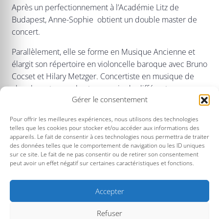
Après un perfectionnement à l’Académie Litz de
Budapest, Anne-Sophie obtient un double master de
concert.
Parallèlement, elle se forme en Musique Ancienne et
élargit son répertoire en violoncelle baroque avec Bruno
Cocset et Hilary Metzger. Concertiste en musique de
chambre et en orchestre au sein de différents
Gérer le consentement
ensembles dirigés par des chefs internationalement
reconnus comme P. Herreweghe, F.X. Roth, A. Jordan,
Pour offrir les meilleures expériences, nous utilisons des technologies
Olari Elts notamment avec l’Orchestre de chambre de
telles que les cookies pour stocker et/ou accéder aux informations des
Genève, l’Orchestre des pays de la Loire, l’Orchestre des
appareils. Le fait de consentir à ces technologies nous permettra de traiter
des données telles que le comportement de navigation ou les ID uniques
pays de Savoie, l’Orchestre de Bretagne ou l’ensemble
sur ce site. Le fait de ne pas consentir ou de retirer son consentement
Matheus. Elle enseigne actuellement dans des
peut avoir un effet négatif sur certaines caractéristiques et fonctions.
conservatoires lyonnais.
Accepter
Refuser