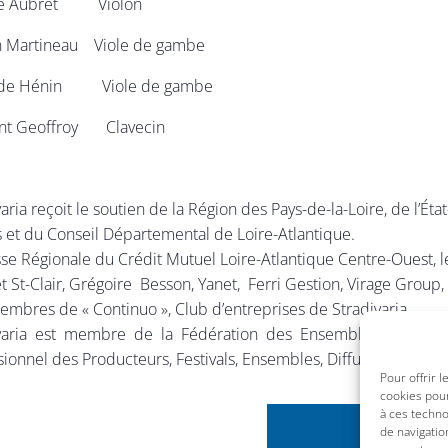
le Aubret Violon
n Martineau Viole de gambe
lde Hénin Viole de gambe
nt Geoffroy Clavecin
aria reçoit le soutien de la Région des Pays-de-la-Loire, de l’État
 et du Conseil Départemental de Loire-Atlantique.
sse Régionale du Crédit Mutuel Loire-Atlantique Centre-Ouest, l
t St-Clair, Grégoire Besson, Yanet, Ferri Gestion, Virage Group
embres de « Continuo », Club d’entreprises de Stradivaria.
varia est membre de la Fédération des Ensembles Vocaux et
sionnel des Producteurs, Festivals, Ensembles, Diffuseurs Ind
Pour offrir 
cookies pour
à ces techn
de navigatio