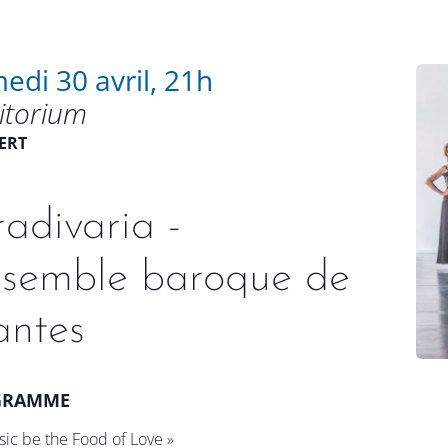
edi 30 avril, 21h
itorium
ERT
radivaria -
semble baroque de
ntes
GRAMME
usic be the Food of Love »