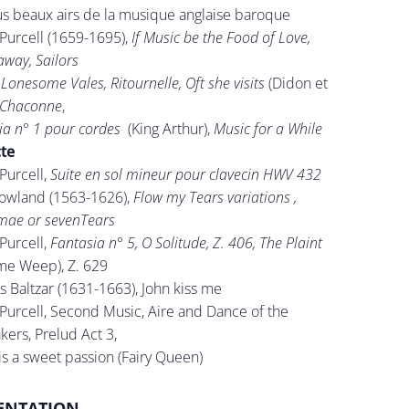
us beaux airs de la musique anglaise baroque
Purcell (1659-1695),
If Music be the Food of Love,
way, Sailors
Lonesome Vales, Ritournelle, Oft she visits
(Didon et
Chaconne
,
ia n° 1 pour cordes
(King Arthur),
Music for a While
te
Purcell,
Suite en sol mineur pour clavecin HWV 432
owland (1563-1626),
Flow my Tears variations ,
mae or sevenTears
Purcell,
Fantasia n° 5, O Solitude, Z. 406, The Plaint
 me Weep), Z. 629
 Baltzar (1631-1663), John kiss me
Purcell, Second Music, Aire and Dance of the
ers, Prelud Act 3,
 is a sweet passion (Fairy Queen)
ENTATION