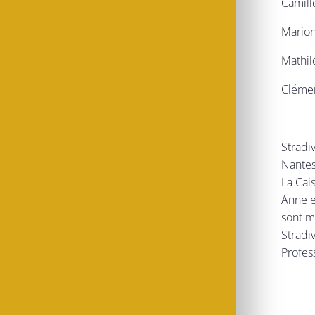
Camil
Mario
Mathi
Cléme
Stradiv
Nantes
La Cai
Anne e
sont m
Stradi
Profes