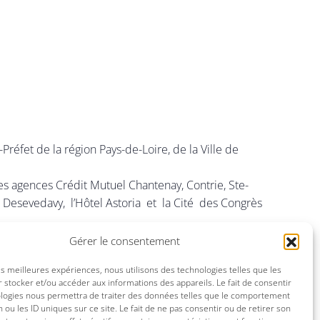
-Préfet de la région Pays-de-Loire, de la Ville de
es agences Crédit Mutuel Chantenay, Contrie, Ste-
, Desevedavy, l’Hôtel Astoria et la Cité des Congrès
 Instrumentaux Spécialisés (FEVIS) et du Syndicat
Gérer le consentement
épendants de Musique (PROFEDIM).
les meilleures expériences, nous utilisons des technologies telles que les
 stocker et/ou accéder aux informations des appareils. Le fait de consentir
ologies nous permettra de traiter des données telles que le comportement
n ou les ID uniques sur ce site. Le fait de ne pas consentir ou de retirer son