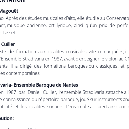
Magouët
o. Après des études musicales d’alto, elle étudie au Conserv
nt, musique ancienne, art lyrique, ainsi qu’un prix de perfec
e Tasset.
 Cuiller
iste de formation aux qualités musicales vite remarquées, il
 l’Ensemble Stradivaria en 1987, avant d’enseigner le violon a
ents, il a dirigé des formations baroques ou classiques , e
es contemporaines.
ivaria- Ensemble Baroque de Nantes
n 1987 par Daniel Cuiller, l’ensemble Stradivaria s’attache à in
te connaissance du répertoire baroque, joué sur instruments an
enticité et les qualités sonores. L’ensemble acquiert ainsi une
bution: