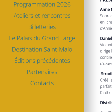
Programmation 2026
Anne 
Ateliers et rencontres
Sopran
en cha
Billetteries
d’Anni
Le Palais du Grand Large
Daniel
Violon
Destination Saint-Malo
dirige
contin
Éditions précédentes
d’œuvr
Partenaires
Strad
Créé e
Contacts
parfai
l’auth
Distri