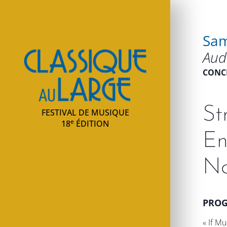
Sam
Classique au large
Aud
CONC
St
FESTIVAL DE MUSIQUE
e
18
ÉDITION
En
Na
PRO
« If M