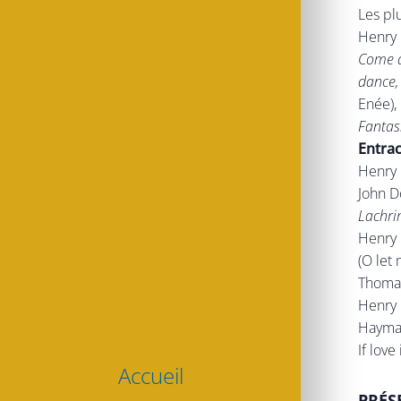
Les pl
Henry 
Come a
dance, 
Enée),
Fantas
Entrac
Henry 
John D
Lachri
Henry 
(O let
Thomas
Henry 
Haymak
If love
Accueil
PRÉS