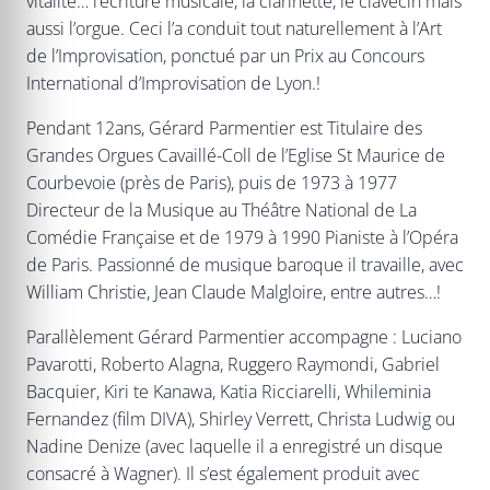
vitalité… l’écriture musicale, la clarinette, le clavecin mais
aussi l’orgue. Ceci l’a conduit tout naturellement à l’Art
de l’Improvisation, ponctué par un Prix au Concours
International d’Improvisation de Lyon.!
Pendant 12ans, Gérard Parmentier est Titulaire des
Grandes Orgues Cavaillé-Coll de l’Eglise St Maurice de
Courbevoie (près de Paris), puis de 1973 à 1977
Directeur de la Musique au Théâtre National de La
Comédie Française et de 1979 à 1990 Pianiste à l’Opéra
de Paris. Passionné de musique baroque il travaille, avec
William Christie, Jean Claude Malgloire, entre autres…!
Parallèlement Gérard Parmentier accompagne : Luciano
Pavarotti, Roberto Alagna, Ruggero Raymondi, Gabriel
Bacquier, Kiri te Kanawa, Katia Ricciarelli, Whileminia
Fernandez (film DIVA), Shirley Verrett, Christa Ludwig ou
Nadine Denize (avec laquelle il a enregistré un disque
consacré à Wagner). Il s’est également produit avec