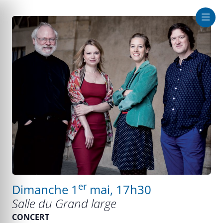
que au large
er
Dimanche 1
mai, 17h30
Salle du Grand large
CONCERT