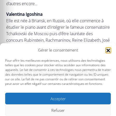
d’autres encore…
Valentina Igoshina
Elle est née à Briansk, en Russie, où elle commence à
étudier le piano avant d’intégrer le fameux conservatoire
Tchaïkovski de Moscou puis d’être lauréate des
concours Rubinstein, Rachmaninov, Reine Elizabeth, José
Iturbi. Elle s’est produite dans les plus grandes salles
Gérer le consentement
d’Europe, de Russie et d’Amérique, et a participé aux
festivals les plus réputés aujourd’hui. Sans compter les
Pour offrir les meilleures expériences, nous utilisons des technologies
telles que les cookies pour stocker et/ou accéder aux informations des
orchestres qui l’invitent pour interpréter concertos
appareils. Le fait de consentir à ces technologies nous permettra de traiter
russes et classiques européens… Après avoir enseigné
des données telles que le comportement de navigation ou les ID uniques
au Conservatoire Tchaïkovski, elle œuvre maintenant
sur ce site. Le fait de ne pas consentir ou de retirer son consentement
peut avoir un effet négatif sur certaines caractéristiques et fonctions.
pour le Conservatoire Maurice Ravel à Paris, donne de
nombreuses Master class tout en continuant son activité
de concertiste.
Accepter
Refuser