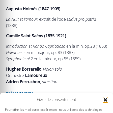
Augusta Holmès (1847-1903)
La Nuit et l’amour
, extrait de l’ode
Ludus pro patria
(1888)
Camille Saint-Saëns (1835-1921)
Introduction et Rondo Capriccioso
en la min, op.28 (1863)
Havanaise
en mi majeur, op. 83 (1887)
Symphonie n°2
en la mineur, op.55 (1859)
Hughes Borsarello
,
violon solo
Orchestre
Lamoureux
Adrien Perruchon
,
direction
PRÉSENTATION
Gérer le consentement
L’orchestre Lamoureux révèle le brio orchestral de
Camille Saint-Saëns avec sa
deuxième symphonie
,
Pour offrir les meilleures expériences, nous utilisons des technologies