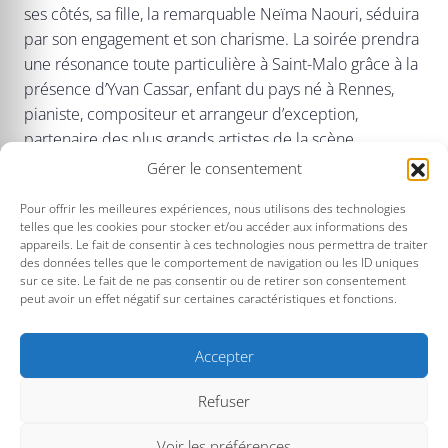
ses côtés, sa fille, la remarquable Neïma Naouri, séduira
par son engagement et son charisme. La soirée prendra
une résonance toute particulière à Saint-Malo grâce à la
présence d’Yvan Cassar, enfant du pays né à Rennes,
pianiste, compositeur et arrangeur d’exception,
partenaire des plus grands artistes de la scène
française, qui insufflera à ce concert une énergie et une
Gérer le consentement
couleur toutes particulières.
Pour offrir les meilleures expériences, nous utilisons des technologies
telles que les cookies pour stocker et/ou accéder aux informations des
Portée par ces artistes d’exception, la soirée promet
appareils. Le fait de consentir à ces technologies nous permettra de traiter
d’être inoubliable, passant avec une élégance rare
des données telles que le comportement de navigation ou les ID uniques
du rire aux larmes.
sur ce site. Le fait de ne pas consentir ou de retirer son consentement
peut avoir un effet négatif sur certaines caractéristiques et fonctions.
Accepter
TARIFS : 50€/30€/24€/5€
Pass : -20% ou -30%
Refuser
Voir les préférences