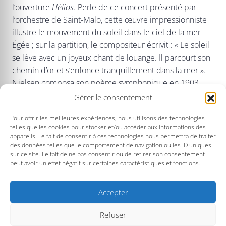
l’ouverture
Hélios
. Perle de ce concert présenté par
l’orchestre de Saint-Malo, cette œuvre impressionniste
illustre le mouvement du soleil dans le ciel de la mer
Égée ; sur la partition, le compositeur écrivit : « Le soleil
se lève avec un joyeux chant de louange. Il parcourt son
chemin d’or et s’enfonce tranquillement dans la mer ».
Nielsen composa son poème symphonique en 1903
alors qu’il séjournait à Athènes.
Gérer le consentement
La
Quatrième symphonie
de Johannes Brahms,
Pour offrir les meilleures expériences, nous utilisons des technologies
telles que les cookies pour stocker et/ou accéder aux informations des
monument de la musique d’orchestre, à la fois classique
appareils. Le fait de consentir à ces technologies nous permettra de traiter
et romantique, intime et grandiose, œuvre aux multiples
des données telles que le comportement de navigation ou les ID uniques
thèmes connus au-delà des salles de concert, clôturera
sur ce site. Le fait de ne pas consentir ou de retirer son consentement
peut avoir un effet négatif sur certaines caractéristiques et fonctions.
cette première soirée du festival.
Accepter
TARIFS : 28€/22€/5€
Refuser