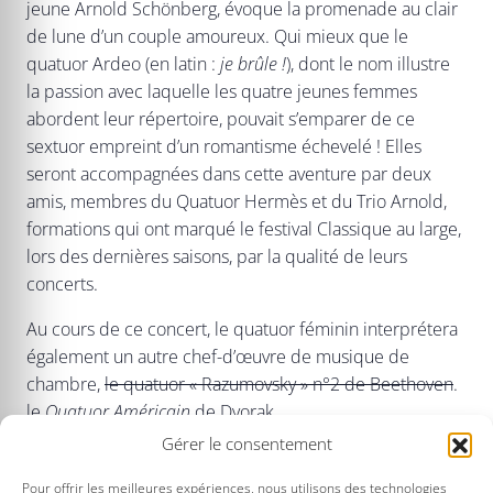
jeune Arnold Schönberg, évoque la promenade au clair
de lune d’un couple amoureux. Qui mieux que le
quatuor Ardeo (en latin :
je brûle
!
), dont le nom illustre
la passion avec laquelle les quatre jeunes femmes
abordent leur répertoire, pouvait s’emparer de ce
sextuor empreint d’un romantisme échevelé ! Elles
seront accompagnées dans cette aventure par deux
amis, membres du Quatuor Hermès et du Trio Arnold,
formations qui ont marqué le festival Classique au large,
lors des dernières saisons, par la qualité de leurs
concerts.
Au cours de ce concert, le quatuor féminin interprétera
également un autre chef-d’œuvre de musique de
chambre,
le quatuor « Razumovsky »
n°2 de Beethoven
.
le
Quatuor Américain
de Dvorak.
Gérer le consentement
Suite à des problèmes de santé, la violoncelliste
Joëlle Martinez du quatuor Ardeo ne pourra être
Pour offrir les meilleures expériences, nous utilisons des technologies