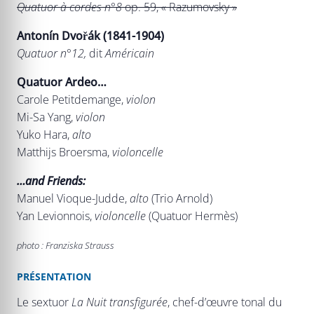
Quatuor à cordes n°8
op. 59, « Razumovsky »
Antonín Dvořák (1841-1904)
Quatuor n°12,
dit
Américain
Quatuor Ardeo…
Carole Petitdemange,
violon
Mi-Sa Yang,
violon
Yuko Hara,
alto
Matthijs Broersma,
violoncelle
…and Friends:
Manuel Vioque-Judde,
alto
(Trio Arnold)
Yan Levionnois,
violoncelle
(Quatuor Hermès)
photo : Franziska Strauss
PRÉSENTATION
Le sextuor
La Nuit transfigurée
,
chef-d’œuvre tonal du