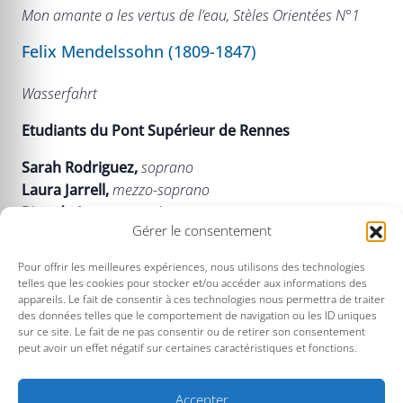
Mon amante a les vertus de l’eau, Stèles Orientées N°1
Felix Mendelssohn (1809-1847)
Wasserfahrt
Etudiants du Pont Supérieur de Rennes
Sarah Rodriguez,
soprano
Laura Jarrell,
mezzo-soprano
Ricardo Jasso,
saxophone
Gérer le consentement
Héléna Riols,
piano
Pour offrir les meilleures expériences, nous utilisons des technologies
PRÉSENTATION
telles que les cookies pour stocker et/ou accéder aux informations des
appareils. Le fait de consentir à ces technologies nous permettra de traiter
Jeunes artistes en fin de formation professionnelle, les
des données telles que le comportement de navigation ou les ID uniques
étudiants du Pont Supérieur présentent un programme
sur ce site. Le fait de ne pas consentir ou de retirer son consentement
peut avoir un effet négatif sur certaines caractéristiques et fonctions.
tout en ondulation, vague ou tempête pour voix et
instruments avec des œuvres de Purcell, Schumann,
Bizet, Berlioz, Ropartz, Ladmirault…
Accepter