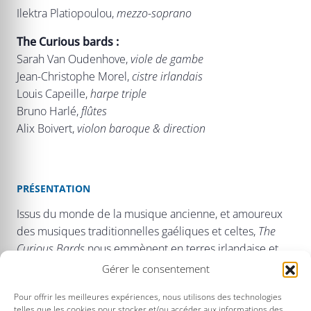
Ilektra Platiopoulou,
mezzo-soprano
The Curious bards :
Sarah Van Oudenhove,
viole de gambe
Jean-Christophe Morel,
cistre irlandais
Louis Capeille,
harpe triple
Bruno Harlé,
flûtes
Alix Boivert,
violon baroque & direction
PRÉSENTATION
Issus du monde de la musique ancienne, et amoureux
des musiques traditionnelles gaéliques et celtes,
The
Curious Bards
nous emmènent en terres irlandaise et
écossaise avec des danses au caractère bien trempé et
Gérer le consentement
des chansons variées et typiques du XVIIIe siècle, pour
Pour offrir les meilleures expériences, nous utilisons des technologies
certaines en gaélique, interprétées par la chanteuse
telles que les cookies pour stocker et/ou accéder aux informations des