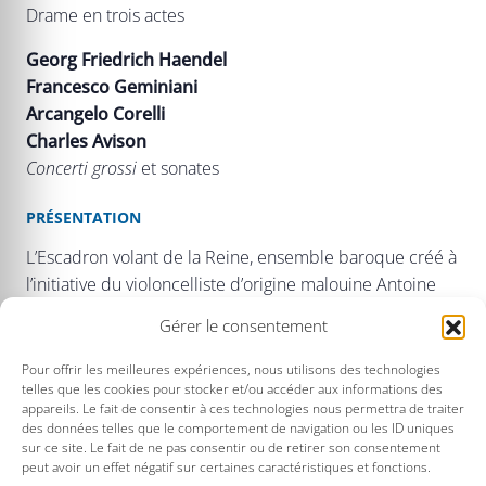
Drame en trois actes
Georg Friedrich Haendel
Francesco Geminiani
Arcangelo Corelli
Charles Avison
Concerti grossi
et sonates
PRÉSENTATION
L’Escadron volant de la Reine, ensemble baroque créé à
l’initiative du violoncelliste d’origine malouine Antoine
Touche, s’envole pour le Royaume-Uni, à la rencontre de
Gérer le consentement
Francesco Geminiani. Ce violoniste italien, surnommé
Il
Furibondo
en raison de son expressivité débordante,
Pour offrir les meilleures expériences, nous utilisons des technologies
telles que les cookies pour stocker et/ou accéder aux informations des
nous laisse une œuvre aussi mouvementée que sa vie,
appareils. Le fait de consentir à ces technologies nous permettra de traiter
que raconte le programme de ce concert avec des
des données telles que le comportement de navigation ou les ID uniques
sonates et des concerti grossi de Haendel et de
sur ce site. Le fait de ne pas consentir ou de retirer son consentement
peut avoir un effet négatif sur certaines caractéristiques et fonctions.
Geminiani.