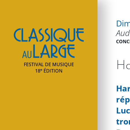
Dim
Classique au large
Aud
CONC
Ha
FESTIVAL DE MUSIQUE
e
18
ÉDITION
Har
rép
Luc
tr