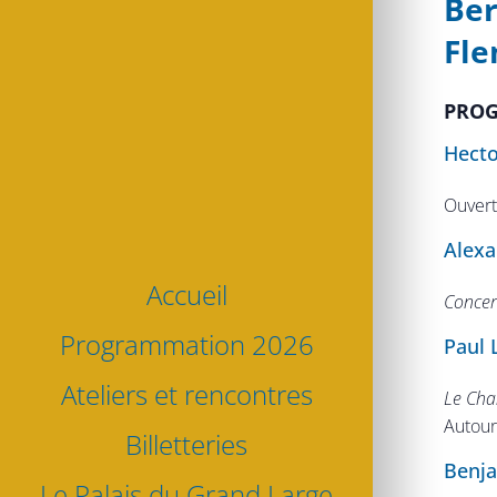
Ber
Fle
PRO
Hecto
Ouver
Alexa
Accueil
Concer
Programmation 2026
Paul 
Ateliers et rencontres
Le Cha
Autour
Billetteries
Benja
Le Palais du Grand Large