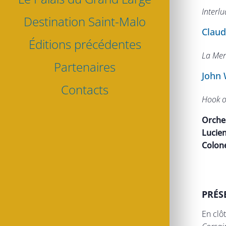
Interl
Destination Saint-Malo
Claud
Éditions précédentes
La Mer
Partenaires
John 
Contacts
Hook o
Orches
Lucie
Colone
PRÉS
En clô