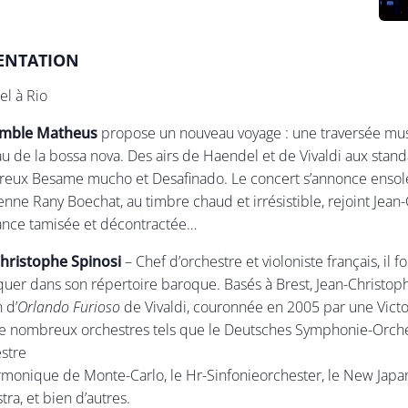
ENTATION
l à Rio
mble Matheus
propose un nouveau voyage : une traversée musi
u de la bossa nova. Des airs de Haendel et de Vivaldi aux stand
reux Besame mucho et Desafinado. Le concert s’annonce ensolei
ienne Rany Boechat, au timbre chaud et irrésistible, rejoint Jea
ance tamisée et décontractée…
hristophe Spinosi
– Chef d’orchestre et violoniste français, il
uer dans son répertoire baroque. Basés à Brest, Jean-Christop
 d’
Orlando Furioso
de Vivaldi, couronnée en 2005 par une Victoi
e nombreux orchestres tels que le Deutsches Symphonie-Orcheste
estre
rmonique de Monte-Carlo, le Hr-Sinfonieorchester, le New Japa
ra, et bien d’autres.