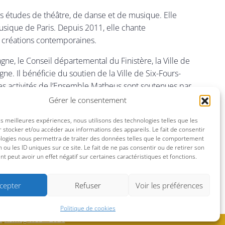
des études de théâtre, de danse et de musique. Elle
usique de Paris. Depuis 2011, elle chante
 créations contemporaines.
ne, le Conseil départemental du Finistère, la Ville de
e. Il bénéficie du soutien de la Ville de Six-Fours-
 Les activités de l’Ensemble Matheus sont soutenues par
té Altarea Cogedim. Air France est le partenaire
Gérer le consentement
les meilleures expériences, nous utilisons des technologies telles que les
 stocker et/ou accéder aux informations des appareils. Le fait de consentir
ologies nous permettra de traiter des données telles que le comportement
n ou les ID uniques sur ce site. Le fait de ne pas consentir ou de retirer son
 peut avoir un effet négatif sur certaines caractéristiques et fonctions.
cepter
Refuser
Voir les préférences
Politique de cookies
s
Kornog Web - 2026