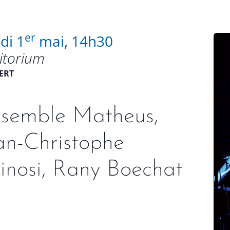
er
di 1
mai, 14h30
itorium
ERT
semble Matheus,
an-Christophe
inosi, Rany Boechat