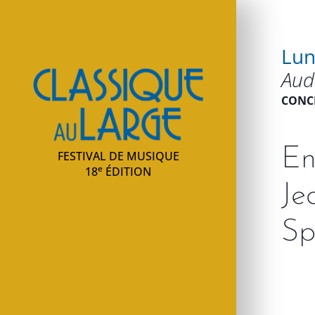
Lun
Classique au large
Aud
CONC
En
FESTIVAL DE MUSIQUE
e
18
ÉDITION
Je
Sp