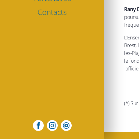
Rany 
Contacts
poursu
fréque
L’Ense
Brest,
les-
Pla
le
fond
offici
(*) Sur