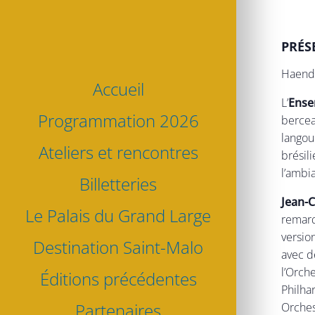
PRÉS
Haende
Accueil
L’
Ense
Programmation 2026
bercea
langou
Ateliers et rencontres
brésil
l’ambi
Billetteries
Jean-C
Le Palais du Grand Large
remarq
version
Destination Saint-Malo
avec d
l’Orch
Éditions précédentes
Philha
Partenaires
Orchest