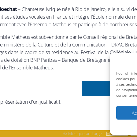
Boechat
– Chanteuse lyrique née à Rio de Janeiro, elle a suivi 
it ses études vocales en France et intègre l’École normale de m
mment avec l’Ensemble Matheus et participe à de nombreuses
mble Matheus est subventionné par le Conseil régional de Bretag
 le ministère de la Culture et de la Communication – DRAC Bretagn
ges dans le cadre de sa résidence au Festival de la Collégiale.
s de dotation BNP Paribas – Banque de Bretagne et par la socié
el
de l’Ensemble Matheus.
Pour offrir 
cookies pour
à ces techn
de navigatio
consentement
 présentation d'un justificatif.
Ac
© Musique au Large -
Mentions légale