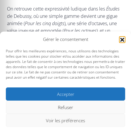
On retrouve cette expressivité ludique dans les
Études
de Debussy, où une simple gamme devient une gigue
animée (
Pour les cinq doigts
), une série d’octaves, une
valse joyeuse et emportée (
Pour les octaves
), et un
mouvement perpétuel, une chorégraphie quasi-
Gérer le consentement
acrobatique (
Pour les huit doigts
).
Pour offrir les meilleures expériences, nous utilisons des technologies
telles que les cookies pour stocker et/ou accéder aux informations des
Cette tendre naïveté réapparaît dans le doux
appareils. Le fait de consentir à ces technologies nous permettra de traiter
balancement du
Regard de la Vierge
de Messiaen,
des données telles que le comportement de navigation ou les ID uniques
contrastant avec la danse véhémente du
Regard de
sur ce site. Le fait de ne pas consentir ou de retirer son consentement
peut avoir un effet négatif sur certaines caractéristiques et fonctions.
l’Esprit de joi
e.
Accepter
TARIF UNIQUE : 5€
Refuser
Voir les préférences
(*) Sur présentation d'un justificatif.