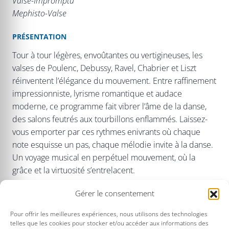
Valse-Impromptu
Mephisto-Valse
PRÉSENTATION
Tour à tour légères, envoûtantes ou vertigineuses, les
valses de Poulenc, Debussy, Ravel, Chabrier et Liszt
réinventent l’élégance du mouvement. Entre raffinement
impressionniste, lyrisme romantique et audace
moderne, ce programme fait vibrer l’âme de la danse,
des salons feutrés aux tourbillons enflammés. Laissez-
vous emporter par ces rythmes enivrants où chaque
note esquisse un pas, chaque mélodie invite à la danse.
Un voyage musical en perpétuel mouvement, où la
grâce et la virtuosité s’entrelacent.
Le pianiste Philippe Cassard, reconnu pour sa sensibilité
Gérer le consentement
et sa maîtrise du répertoire français, interprétera ces
Pour offrir les meilleures expériences, nous utilisons des technologies
œuvres avec l’élégance et l’expressivité qui ont marqué
telles que les cookies pour stocker et/ou accéder aux informations des