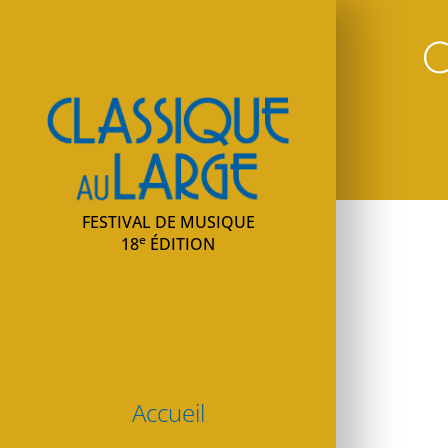
C
Classique au large
FESTIVAL DE MUSIQUE
e
18
ÉDITION
Accueil