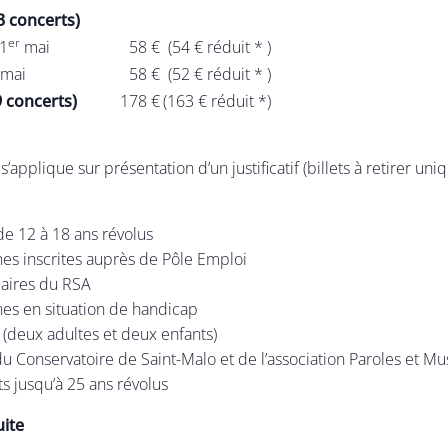
3 concerts)
er
1
mai
58 €
(54 € réduit * )
mai
58 €
(52 € réduit * )
9 concerts)
178 €
(163 € réduit *)
t s’applique sur présentation d’un justificatif (billets à retirer
de 12 à 18 ans révolus
es inscrites auprès de Pôle Emploi
iaires du RSA
nes en situation de handicap
s (deux adultes et deux enfants)
du Conservatoire de Saint-Malo et de l’association Paroles et Mu
ts jusqu’à 25 ans révolus
uite