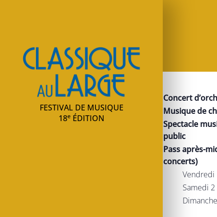
Classique au large
Concert d’orc
FESTIVAL DE MUSIQUE
Musique de c
e
18
ÉDITION
Spectacle musi
public
Pass après-mid
concerts)
Vendredi 
Samedi 2 
Dimanche 3