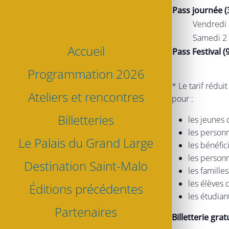
Pass journée (
Vendredi 
Samedi 2 
Accueil
Pass Festival (
Programmation 2026
* Le tarif rédui
Ateliers et rencontres
pour :
Billetteries
les jeunes 
les personn
Le Palais du Grand Large
les bénéfic
les person
Destination Saint-Malo
les famille
les élèves 
Éditions précédentes
les étudian
Partenaires
Billetterie grat