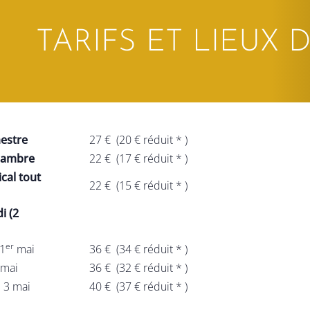
TARIFS ET LIEUX
hestre
27 €
(20 € réduit * )
hambre
22 €
(17 € réduit * )
cal tout
22 €
(15 € réduit * )
i (2
er
1
mai
36 €
(34 € réduit * )
mai
36 €
(32 € réduit * )
 mai
40 €
(37 € réduit * )