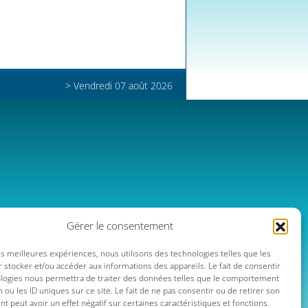
> Vendredi 07 août 2026
Gérer le consentement
les meilleures expériences, nous utilisons des technologies telles que les
 stocker et/ou accéder aux informations des appareils. Le fait de consentir
ologies nous permettra de traiter des données telles que le comportement
n ou les ID uniques sur ce site. Le fait de ne pas consentir ou de retirer son
 peut avoir un effet négatif sur certaines caractéristiques et fonctions.